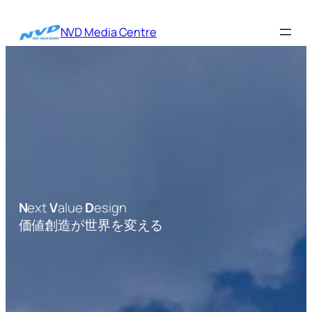
内
容
NVD Media Centre
を
ス
キ
ッ
プ
N
ext
V
alue
D
esign
価値創造が世界を変える