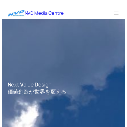
内
容
NVD Media Centre
を
ス
キ
ッ
プ
N
ext
V
alue
D
esign
価値創造が世界を変える