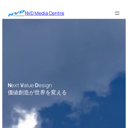
内
容
NVD Media Centre
を
ス
キ
ッ
プ
N
ext
V
alue
D
esign
価値創造が世界を変える