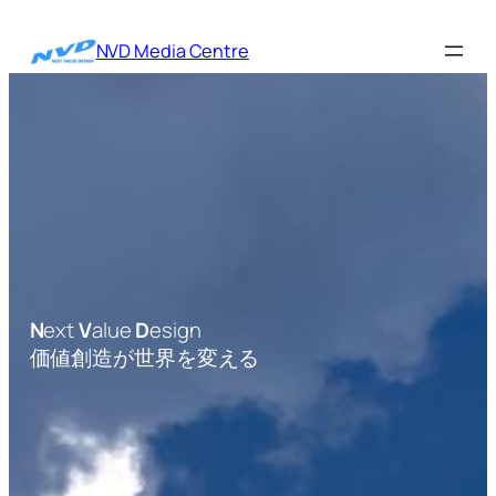
内
容
NVD Media Centre
を
ス
キ
ッ
プ
N
ext
V
alue
D
esign
価値創造が世界を変える