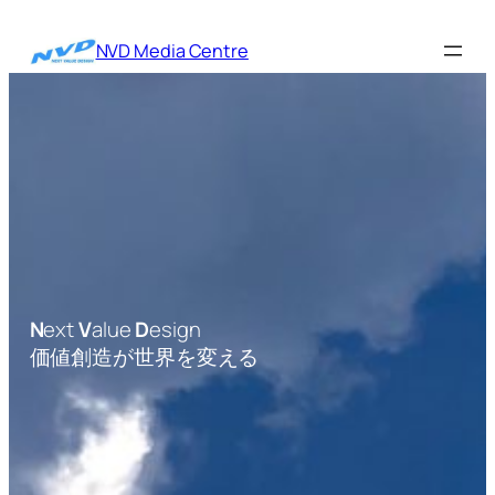
内
容
NVD Media Centre
を
ス
キ
ッ
プ
N
ext
V
alue
D
esign
価値創造が世界を変える