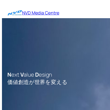
内
容
NVD Media Centre
を
ス
キ
ッ
プ
N
ext
V
alue
D
esign
価値創造が世界を変える