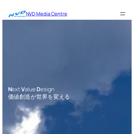
内
容
NVD Media Centre
を
ス
キ
ッ
プ
N
ext
V
alue
D
esign
価値創造が世界を変える