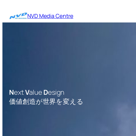
内
容
NVD Media Centre
を
ス
キ
ッ
プ
N
ext
V
alue
D
esign
価値創造が世界を変える