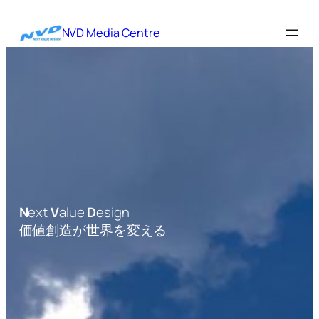
内
容
NVD Media Centre
を
ス
キ
ッ
プ
N
ext
V
alue
D
esign
価値創造が世界を変える