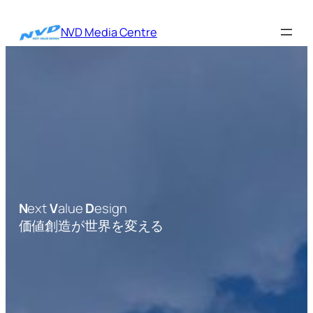
内
容
NVD Media Centre
を
ス
キ
ッ
プ
N
ext
V
alue
D
esign
価値創造が世界を変える