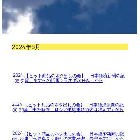
2024年8月
2024-
【ヒット商品のネタ出しの会】 日本経済新聞の記
事「あすへの話題：玉ネギが好き」から
08-31
2024-
【ヒット商品のネタ出しの会】 日本経済新聞の記
事「中外時評：ロシア抵抗運動の火は消えず」から
08-30
2024-
【ヒット商品のネタ出しの会】 日本経済新聞の記
事「私見卓見：他社の営業秘密、侵害を防げ」から
08-29