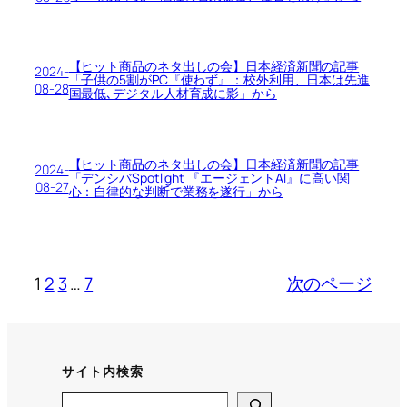
【ヒット商品のネタ出しの会】日本経済新聞の記事
2024-
「子供の5割がPC『使わず』：校外利用、日本は先進
08-28
国最低､デジタル人材育成に影」から
【ヒット商品のネタ出しの会】日本経済新聞の記事
2024-
「デンシバSpotlight 『エージェントAI』に高い関
08-27
心：自律的な判断で業務を遂行」から
1
2
3
…
7
次のページ
サイト内検索
Search