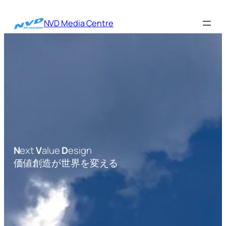
内
容
NVD Media Centre
を
ス
キ
ッ
プ
N
ext
V
alue
D
esign
価値創造が世界を変える