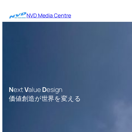
内
容
NVD Media Centre
を
ス
キ
ッ
プ
N
ext
V
alue
D
esign
価値創造が世界を変える