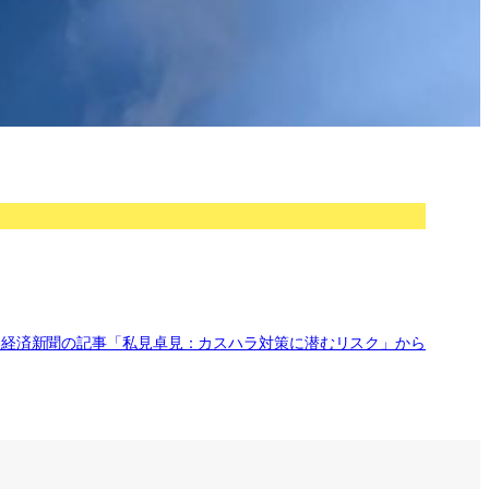
本経済新聞の記事「私見卓見：カスハラ対策に潜むリスク」から