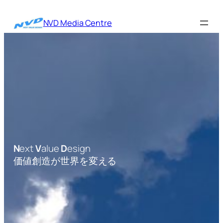
内
容
NVD Media Centre
を
ス
キ
ッ
プ
N
ext
V
alue
D
esign
価値創造が世界を変える