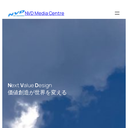
内
容
NVD Media Centre
を
ス
キ
ッ
プ
N
ext
V
alue
D
esign
価値創造が世界を変える