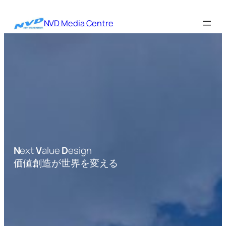
内
容
NVD Media Centre
を
ス
キ
ッ
プ
N
ext
V
alue
D
esign
価値創造が世界を変える