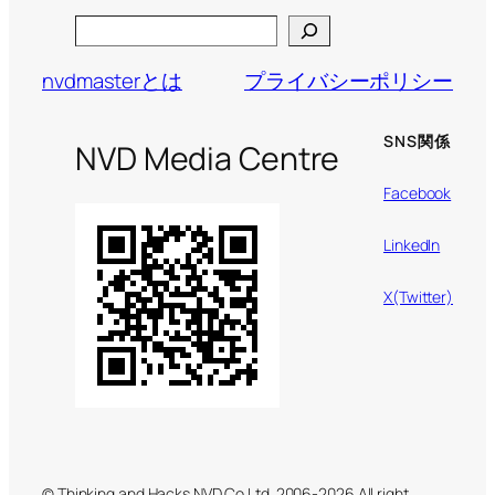
Search
nvdmasterとは
プライバシーポリシー
SNS関係
NVD Media Centre
Facebook
LinkedIn
X(Twitter)
© Thinking and Hacks NVD Co.Ltd. 2006-2026 All right