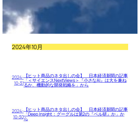
2024年10月
【ヒット商品のネタ出しの会】 日本経済新聞の記事
2024-
「＜サイエンスNextViews＞『小さなAI』は大を兼ね
10-31
るか、機動的な開発戦略を」から
【ヒット商品のネタ出しの会】 日本経済新聞の記事
2024-
「Deep Insight：グーグルは第2の『ベル研』か」か
10-30
ら