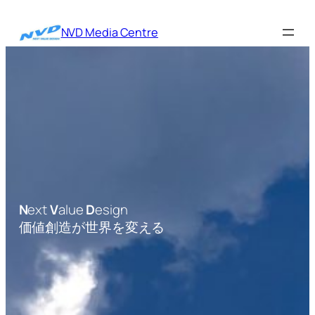
内
容
NVD Media Centre
を
ス
キ
ッ
プ
N
ext
V
alue
D
esign
価値創造が世界を変える