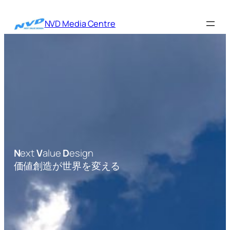
内
容
NVD Media Centre
を
ス
キ
ッ
プ
N
ext
V
alue
D
esign
価値創造が世界を変える