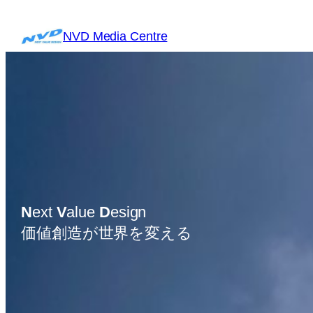
内
容
NVD Media Centre
を
ス
キ
ッ
プ
N
ext
V
alue
D
esign
価値創造が世界を変える