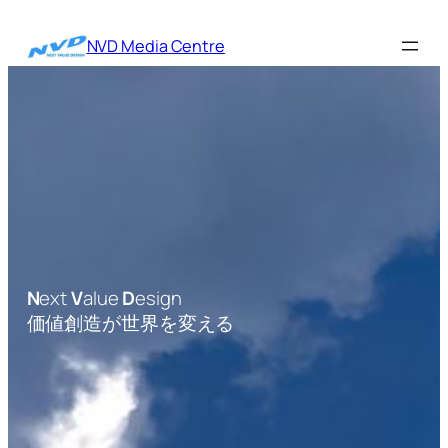
内
容
NVD Media Centre
を
ス
キ
ッ
プ
N
ext
V
alue
D
esign
価値創造が世界を変える