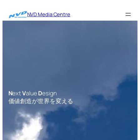
内
容
NVD Media Centre
を
ス
キ
ッ
プ
N
ext
V
alue
D
esign
価値創造が世界を変える