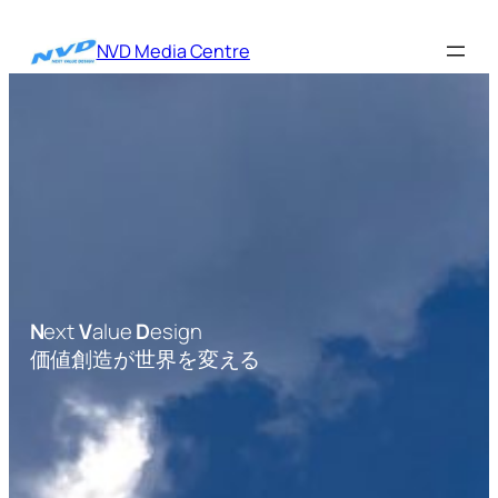
内
容
NVD Media Centre
を
ス
キ
ッ
プ
N
ext
V
alue
D
esign
価値創造が世界を変える