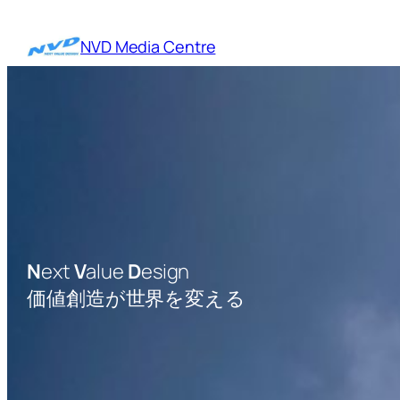
内
容
NVD Media Centre
を
ス
キ
ッ
プ
N
ext
V
alue
D
esign
価値創造が世界を変える