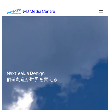
内
容
NVD Media Centre
を
ス
キ
ッ
プ
N
ext
V
alue
D
esign
価値創造が世界を変える