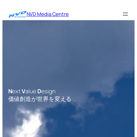
内
容
NVD Media Centre
を
ス
キ
ッ
プ
N
ext
V
alue
D
esign
価値創造が世界を変える