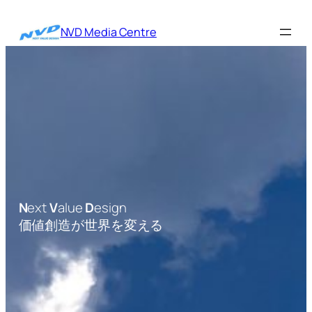
内
容
NVD Media Centre
を
ス
キ
ッ
プ
N
ext
V
alue
D
esign
価値創造が世界を変える