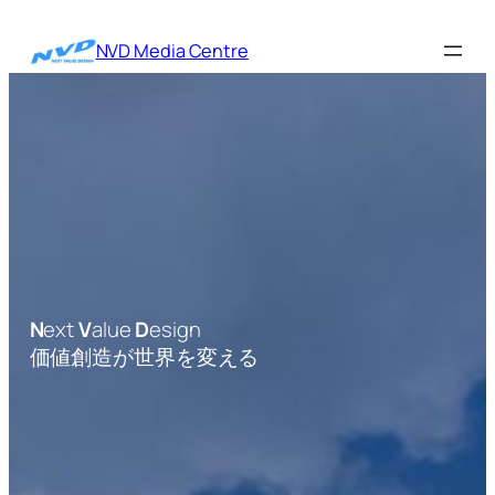
内
容
NVD Media Centre
を
ス
キ
ッ
プ
N
ext
V
alue
D
esign
価値創造が世界を変える