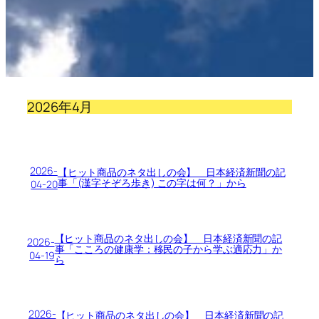
2026年4月
2026-
【ヒット商品のネタ出しの会】 日本経済新聞の記
事「(漢字そぞろ歩き) この字は何？」から
04-20
【ヒット商品のネタ出しの会】 日本経済新聞の記
2026-
事「こころの健康学：移民の子から学ぶ適応力」か
04-19
ら
2026-
【ヒット商品のネタ出しの会】 日本経済新聞の記