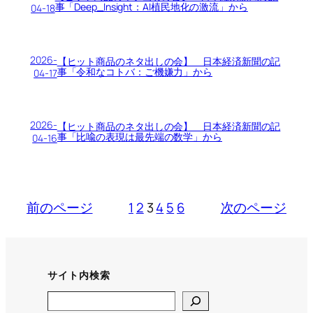
事「Deep_Insight：AI植民地化の激流」から
04-18
2026-
【ヒット商品のネタ出しの会】 日本経済新聞の記
事「令和なコトバ：ご機嫌力」から
04-17
2026-
【ヒット商品のネタ出しの会】 日本経済新聞の記
事「比喩の表現は最先端の数学」から
04-16
前のページ
1
2
3
4
5
6
次のページ
サイト内検索
Search