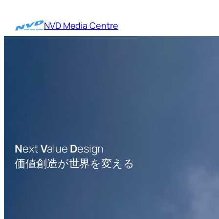
内
容
NVD Media Centre
を
ス
キ
ッ
プ
N
ext
V
alue
D
esign
価値創造が世界を変える