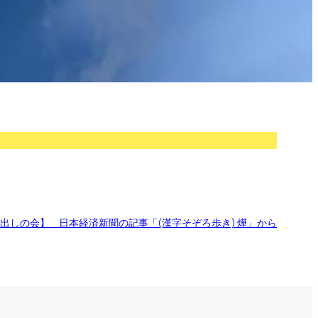
出しの会】 日本経済新聞の記事「(漢字そぞろ歩き) 燁」から