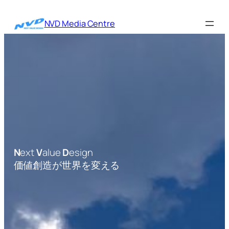
内
容
NVD Media Centre
を
ス
キ
ッ
プ
N
ext
V
alue
D
esign
価値創造が世界を変える