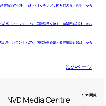
経産業新聞の記事「流行ウオッチング：国産材の森、再生」から
の記事「パテントNOW：国際障壁を越える農業関連知財」から
の記事「パテントNOW：国際障壁を越える農業関連知財」から
次のページ
SNS関係
NVD Media Centre