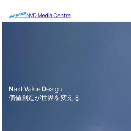
内
容
NVD Media Centre
を
ス
キ
ッ
プ
N
ext
V
alue
D
esign
価値創造が世界を変える