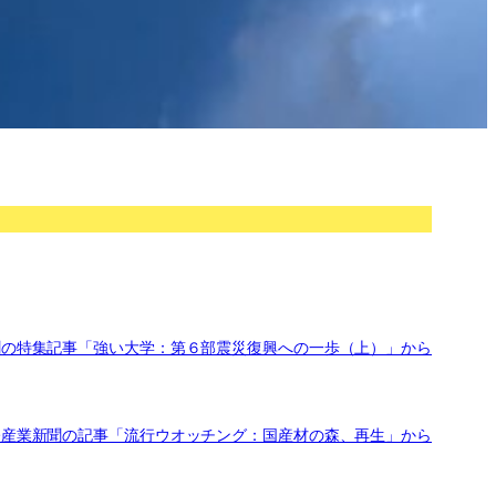
聞の特集記事「強い大学：第６部震災復興への一歩（上）」から
経産業新聞の記事「流行ウオッチング：国産材の森、再生」から