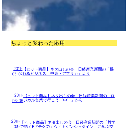
ちょっと変わった応用
2011-
【ヒット商品】ネタ出しの会 日経産業新聞の「揺
れるビジネス、中東・アフリカ」より
03-07
2011-
【ヒット商品】ネタ出しの会 日経産業新聞の「ロ
ジカル営業で行こう（中）」から
03-06
2011-
【ヒット商品】ネタ出しの会 日経産業新聞の「哲学
03-
で拓くBIZテク⑦：ウィトゲンシュタイン」に学ぶ交