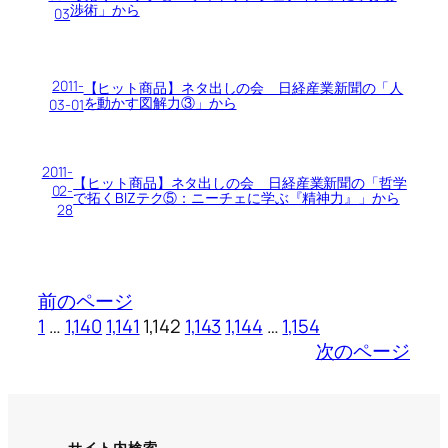
渉術」から
03
2011-
【ヒット商品】ネタ出しの会 日経産業新聞の「人
を動かす図解力③」から
03-01
2011-
【ヒット商品】ネタ出しの会 日経産業新聞の「哲学
02-
で拓くBIZテク⑤：ニーチェに学ぶ『精神力』」から
28
前のページ
1
…
1,140
1,141
1,142
1,143
1,144
…
1,154
次のページ
サイト内検索