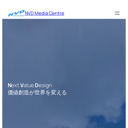
内
容
NVD Media Centre
を
ス
キ
ッ
プ
N
ext
V
alue
D
esign
価値創造が世界を変える