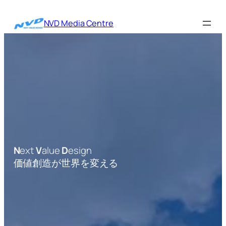
内
容
NVD Media Centre
を
ス
キ
ッ
プ
N
ext
V
alue
D
esign
価値創造が世界を変える