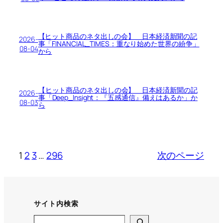
【ヒット商品のネタ出しの会】 日本経済新聞の記
2026-
事「FINANCIAL_TIMES：重なり始めた世界の紛争」
08-04
から
【ヒット商品のネタ出しの会】 日本経済新聞の記
2026-
事「Deep_Insight：『五感通信』備えはあるか」か
08-03
ら
1
2
3
…
296
次のページ
サイト内検索
Search