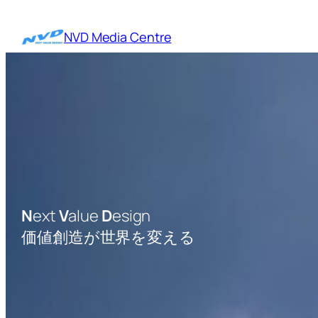
内
容
NVD Media Centre
を
ス
キ
ッ
プ
N
ext
V
alue
D
esign
価値創造が世界を変える