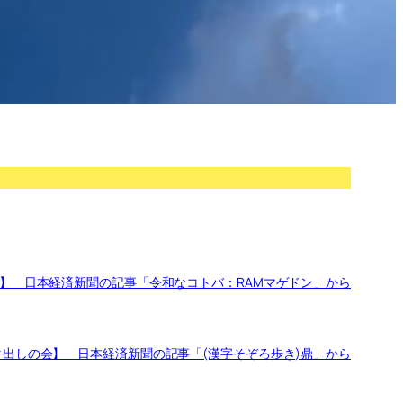
 日本経済新聞の記事「令和なコトバ：RAMマゲドン」から
出しの会】 日本経済新聞の記事「(漢字そぞろ歩き)鼎」から