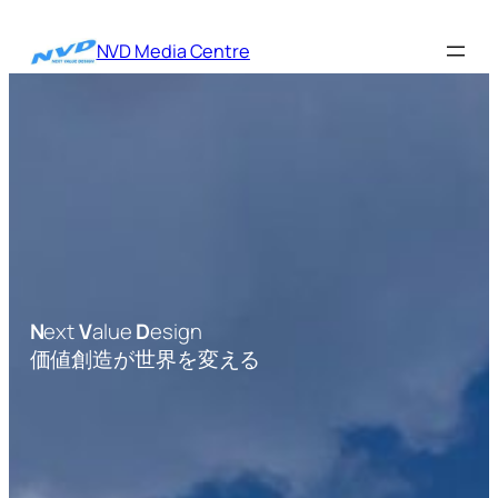
内
容
NVD Media Centre
を
ス
キ
ッ
プ
N
ext
V
alue
D
esign
価値創造が世界を変える