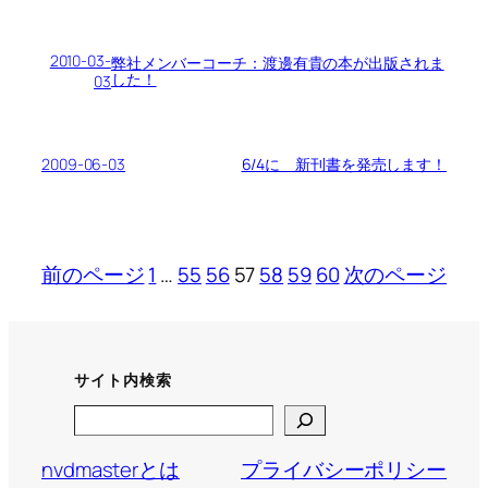
2010-03-
弊社メンバーコーチ：渡邊有貴の本が出版されま
した！
03
2009-06-03
6/4に 新刊書を発売します！
前のページ
1
…
55
56
57
58
59
60
次のページ
サイト内検索
Search
nvdmasterとは
プライバシーポリシー