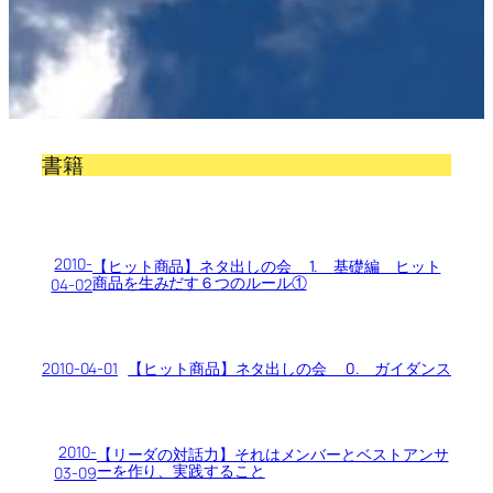
書籍
2010-
【ヒット商品】ネタ出しの会 1. 基礎編 ヒット
商品を生みだす６つのルール①
04-02
2010-04-01
【ヒット商品】ネタ出しの会 0. ガイダンス
2010-
【リーダの対話力】それはメンバーとベストアンサ
ーを作り、実践すること
03-09