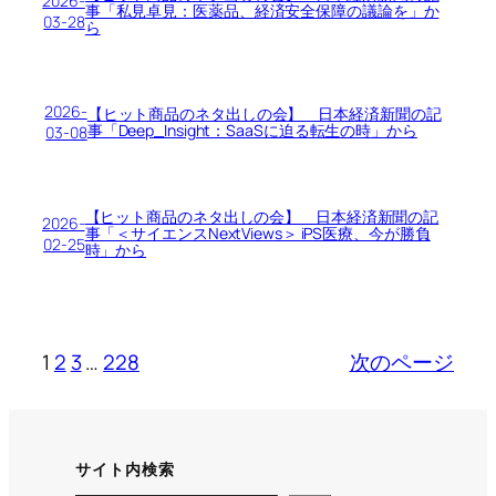
2026-
事「私見卓見：医薬品、経済安全保障の議論を」か
03-28
ら
2026-
【ヒット商品のネタ出しの会】 日本経済新聞の記
事「Deep_Insight：SaaSに迫る転生の時」から
03-08
【ヒット商品のネタ出しの会】 日本経済新聞の記
2026-
事「＜サイエンスNextViews＞ iPS医療、今が勝負
02-25
時」から
1
2
3
…
228
次のページ
サイト内検索