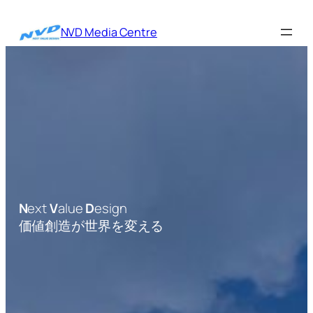
内
容
NVD Media Centre
を
ス
キ
ッ
プ
N
ext
V
alue
D
esign
価値創造が世界を変える