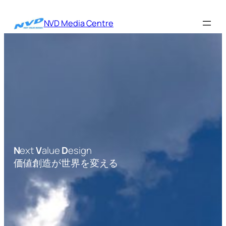
内
容
NVD Media Centre
を
ス
キ
ッ
プ
N
ext
V
alue
D
esign
価値創造が世界を変える