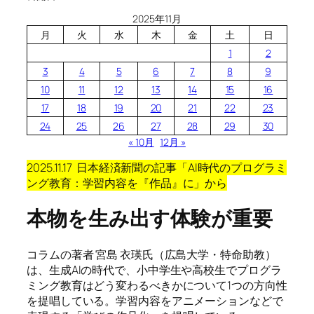
2025年11月
月
火
水
木
金
土
日
1
2
3
4
5
6
7
8
9
10
11
12
13
14
15
16
17
18
19
20
21
22
23
24
25
26
27
28
29
30
« 10月
12月 »
2025.11.17 日本経済新聞の記事「AI時代のプログラミ
ング教育：学習内容を『作品』に」から
本物を生み出す体験が重要
コラムの著者 宮島 衣瑛氏（広島大学・特命助教）
は、生成AIの時代で、小中学生や高校生でプログラ
ミング教育はどう変わるべきかについて1つの方向性
を提唱している。学習内容をアニメーションなどで