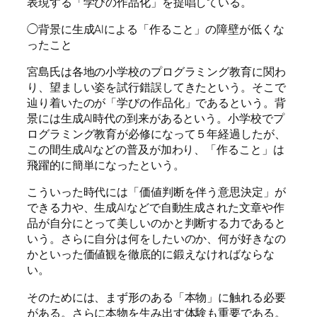
表現する「学びの作品化」を提唱している。
◯背景に生成AIによる「作ること」の障壁が低くな
ったこと
宮島氏は各地の小学校のプログラミング教育に関わ
り、望ましい姿を試行錯誤してきたという。そこで
辿り着いたのが「学びの作品化」であるという。背
景には生成AI時代の到来があるという。小学校でプ
ログラミング教育が必修になって５年経過したが、
この間生成AIなどの普及が加わり、「作ること」は
飛躍的に簡単になったという。
こういった時代には「価値判断を伴う意思決定」が
できる力や、生成AIなどで自動生成された文章や作
品が自分にとって美しいのかと判断する力であると
いう。さらに自分は何をしたいのか、何が好きなの
かといった価値観を徹底的に鍛えなければならな
い。
そのためには、まず形のある「本物」に触れる必要
がある。さらに本物を生み出す体験も重要である。