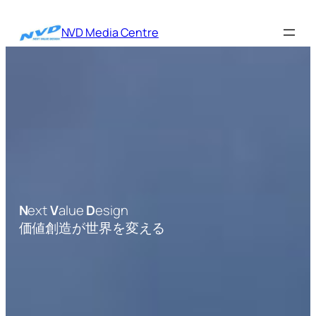
内
容
NVD Media Centre
を
ス
キ
ッ
プ
N
ext
V
alue
D
esign
価値創造が世界を変える