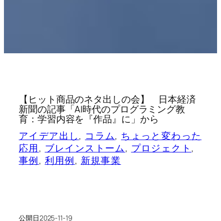
【ヒット商品のネタ出しの会】 日本経済
新聞の記事「AI時代のプログラミング教
育：学習内容を『作品』に」から
アイデア出し
, 
コラム
, 
ちょっと変わった
応用
, 
ブレインストーム
, 
プロジェクト
, 
事例
, 
利用例
, 
新規事業
公開日
2025-11-19