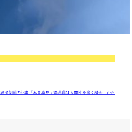
本経済新聞の記事「私見卓見：管理職は人間性を磨く機会」から