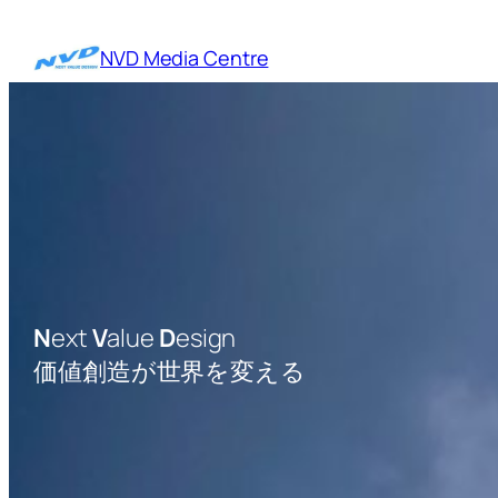
内
容
NVD Media Centre
を
ス
キ
ッ
プ
N
ext
V
alue
D
esign
価値創造が世界を変える