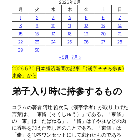
2026年6月
月
火
水
木
金
土
日
1
2
3
4
5
6
7
8
9
10
11
12
13
14
15
16
17
18
19
20
21
22
23
24
25
26
27
28
29
30
« 5月
7月 »
2026.5.30 日本経済新聞の記事「(漢字そぞろ歩き)
束脩」から
弟子入り時に持参するもの
コラムの著者 阿辻 哲次氏（漢字学者）が取り上げた
言葉は、「束脩（そくしゅう）」である。「束脩」
の「束」は「たばねる」、「脩」は羊や豚などの肉
に香料を加えた乾し肉のことである。「束脩」は
「脩」を10本ワンセットにして束ねたものである