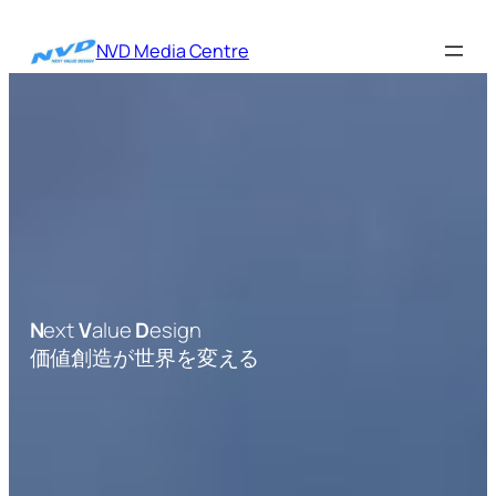
内
容
NVD Media Centre
を
ス
キ
ッ
プ
N
ext
V
alue
D
esign
価値創造が世界を変える