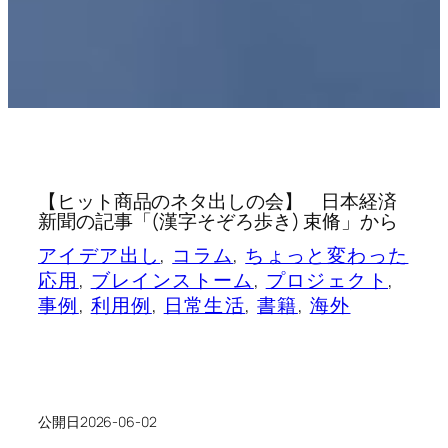
【ヒット商品のネタ出しの会】 日本経済
新聞の記事「(漢字そぞろ歩き) 束脩」から
アイデア出し
, 
コラム
, 
ちょっと変わった
応用
, 
ブレインストーム
, 
プロジェクト
, 
事例
, 
利用例
, 
日常生活
, 
書籍
, 
海外
公開日
2026-06-02