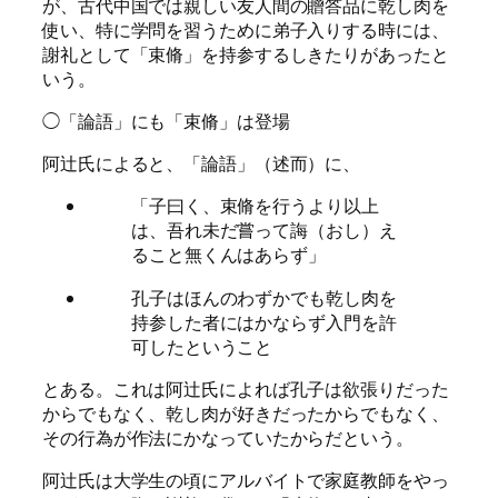
が、古代中国では親しい友人間の贈答品に乾し肉を
使い、特に学問を習うために弟子入りする時には、
謝礼として「束脩」を持参するしきたりがあったと
いう。
◯「論語」にも「束脩」は登場
阿辻氏によると、「論語」（述而）に、
「子曰く、束脩を行うより以上
は、吾れ未だ嘗って誨（おし）え
ること無くんはあらず」
孔子はほんのわずかでも乾し肉を
持参した者にはかならず入門を許
可したということ
とある。これは阿辻氏によれば孔子は欲張りだった
からでもなく、乾し肉が好きだったからでもなく、
その行為が作法にかなっていたからだという。
阿辻氏は大学生の頃にアルバイトで家庭教師をやっ