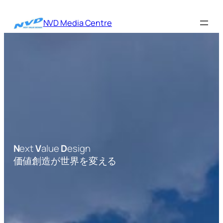
内
容
NVD Media Centre
を
ス
キ
ッ
プ
N
ext
V
alue
D
esign
価値創造が世界を変える