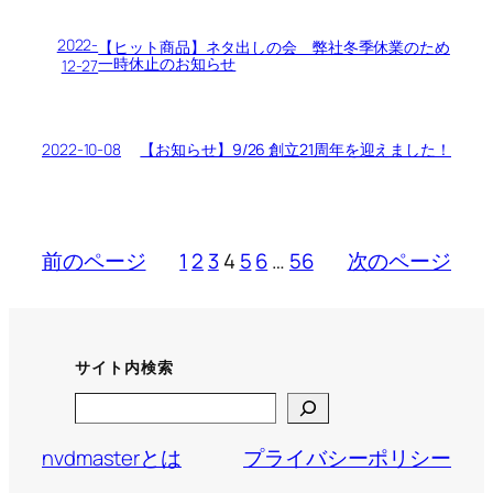
2022-
【ヒット商品】ネタ出しの会 弊社冬季休業のため
一時休止のお知らせ
12-27
2022-10-08
【お知らせ】9/26 創立21周年を迎えました！
前のページ
1
2
3
4
5
6
…
56
次のページ
サイト内検索
Search
nvdmasterとは
プライバシーポリシー