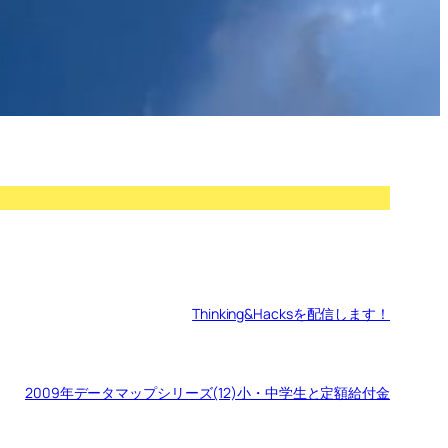
Thinking&Hacksを配信します！
2009年データマップシリーズ(12)小・中学生と定額給付金