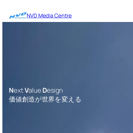
内
容
NVD Media Centre
を
ス
キ
ッ
プ
N
ext
V
alue
D
esign
価値創造が世界を変える