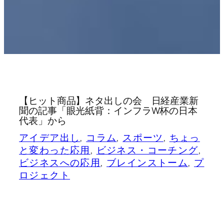
【ヒット商品】ネタ出しの会 日経産業新
聞の記事「眼光紙背：インフラW杯の日本
代表」から
アイデア出し
, 
コラム
, 
スポーツ
, 
ちょっ
と変わった応用
, 
ビジネス・コーチング
, 
ビジネスへの応用
, 
ブレインストーム
, 
プ
ロジェクト