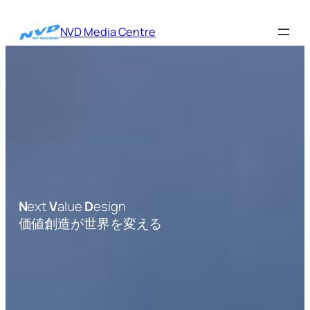
内
容
NVD Media Centre
を
ス
キ
ッ
プ
N
ext
V
alue
D
esign
価値創造が世界を変える