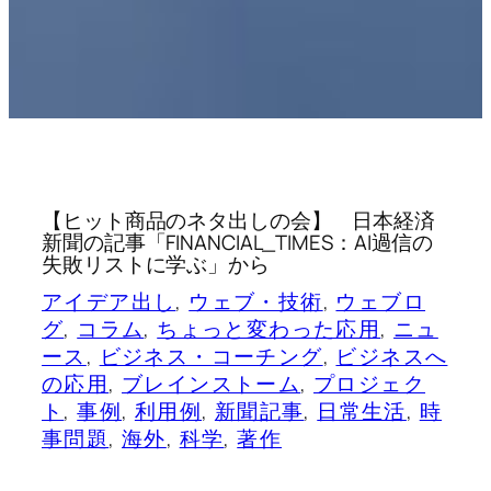
【ヒット商品のネタ出しの会】 日本経済
新聞の記事「FINANCIAL_TIMES：AI過信の
失敗リストに学ぶ」から
アイデア出し
, 
ウェブ・技術
, 
ウェブロ
グ
, 
コラム
, 
ちょっと変わった応用
, 
ニュ
ース
, 
ビジネス・コーチング
, 
ビジネスへ
の応用
, 
ブレインストーム
, 
プロジェク
ト
, 
事例
, 
利用例
, 
新聞記事
, 
日常生活
, 
時
事問題
, 
海外
, 
科学
, 
著作