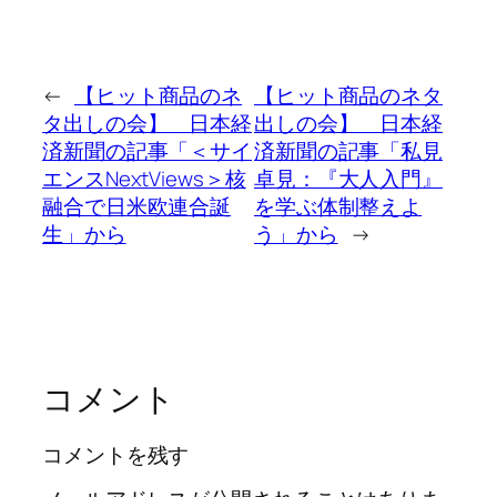
←
【ヒット商品のネ
【ヒット商品のネタ
タ出しの会】 日本経
出しの会】 日本経
済新聞の記事「＜サイ
済新聞の記事「私見
エンスNextViews＞核
卓見：『大人入門』
融合で日米欧連合誕
を学ぶ体制整えよ
生」から
う」から
→
コメント
コメントを残す