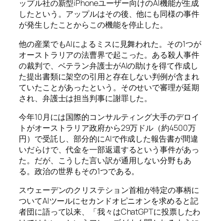
ップル社の新型iPhoneユーザー向けのAI機能が生成
したという。アップルはその後、他にも同様の事件
が発生したことからこの機能を停止した。
他の産業でもAIによるミスに見舞われた。その1つが
オーストラリアの法曹界で起こった。ある殺人事件
の裁判で、ベテラン弁護士がAIの助けを得て作成し
た提出書類に架空の引用と存在しない判例が含まれ
ていたことがあったという。そのせいで審理が延期
され、弁護士は担当判事に謝罪した。
今年10月には国際的コンサルティング大手のデロイ
トがオーストラリア政府から29万ドル（約4500万
円）で受託し、部分的にAIで作成した報告書が間違
いだらけで、代金を一部返還するという事件があっ
た。だが、こうした言い訳が通用しない分野もあ
る。政治の世界もその1つである。
スウェーデンのクリステション首相が特定の事柄に
ついてAIツールにセカンドオピニオンを求めると記
者団に語って以来、「我々はChatGPTに投票したわ