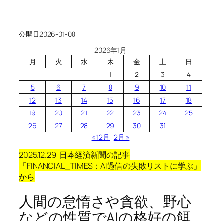
公開日
2026-01-08
2026年1月
月
火
水
木
金
土
日
1
2
3
4
5
6
7
8
9
10
11
12
13
14
15
16
17
18
19
20
21
22
23
24
25
26
27
28
29
30
31
« 12月
2月 »
2025.12.29 日本経済新聞の記事
「FINANCIAL_TIMES：AI過信の失敗リストに学ぶ」
から
人間の怠惰さや貪欲、野心
などの性質でAIの格好の餌