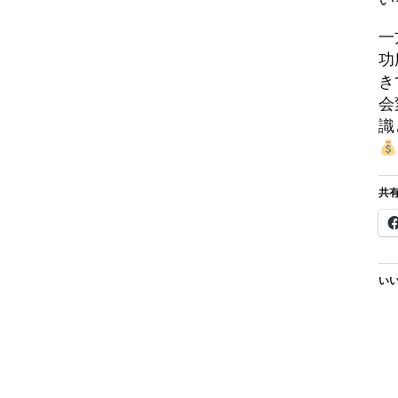
一
功
き
会
識
共有
いい