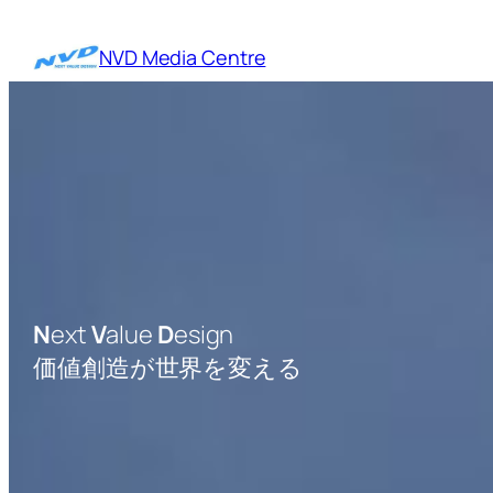
内
容
NVD Media Centre
を
ス
キ
ッ
プ
N
ext
V
alue
D
esign
価値創造が世界を変える