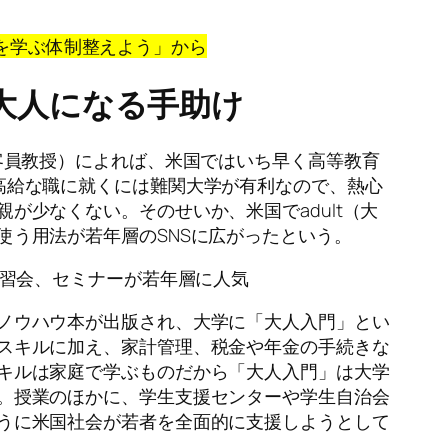
門』を学ぶ体制整えよう」
から
大人になる手助け
客員教授）によれば、米国ではいち早く高等教育
高給な職に就くには難関大学が有利なので、熱心
が少なくない。そのせいか、米国でadult（大
使う用法が若年層のSNSに広がったという。
講習会、セミナーが若年層に人気
ノウハウ本が出版され、大学に「大人入門」とい
スキルに加え、家計管理、税金や年金の手続きな
キルは家庭で学ぶものだから「大人入門」は大学
。授業のほかに、学生支援センターや学生自治会
うに米国社会が若者を全面的に支援しようとして