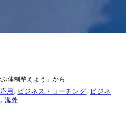
学ぶ体制整えよう」から
応用
, 
ビジネス・コーチング
, 
ビジネ
題
, 
海外