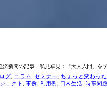
経済新聞の記事「私見卓見：『大人入門』を
ログ
, 
コラム
, 
セミナー
, 
ちょっと変わった
ジェクト
, 
事例
, 
利用例
, 
日常生活
, 
時事問