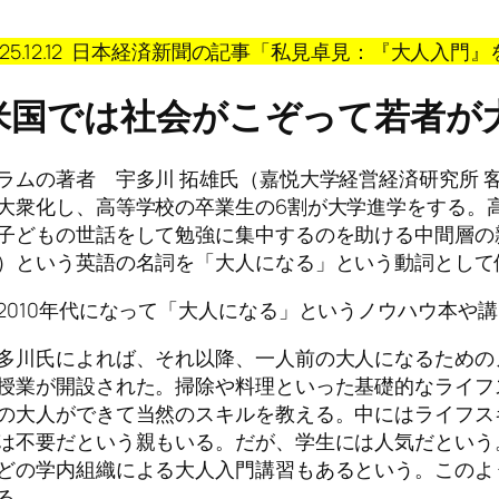
025.12.12 日本経済新聞の記事「私見卓見：『大人入
米国では社会がこぞって若者が
ラムの著者 宇多川 拓雄氏（嘉悦大学経営経済研究所 
大衆化し、高等学校の卒業生の6割が大学進学をする。
子どもの世話をして勉強に集中するのを助ける中間層の親
）という英語の名詞を「大人になる」という動詞として
2010年代になって「大人になる」というノウハウ本や
多川氏によれば、それ以降、一人前の大人になるための
授業が開設された。掃除や料理といった基礎的なライフ
の大人ができて当然のスキルを教える。中にはライフス
は不要だという親もいる。だが、学生には人気だという
どの学内組織による大人入門講習もあるという。このよ
る。