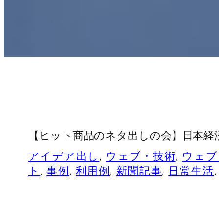
【ヒット商品のネタ出しの会】日本経
アイデア出し
, 
ウェブ・技術
, 
ウェブ
ト
, 
事例
, 
利用例
, 
新聞記事
, 
日常生活
,