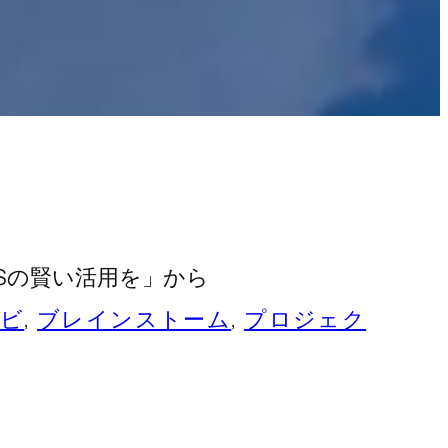
Sの賢い活用を」から
ビ
, 
ブレインストーム
, 
プロジェク