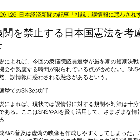
26.1.26
日本経済新聞の記事「社説：誤情報に惑わされず
検閲を禁止する日本国憲法を考
を
説によれば、今回の衆議院議員選挙が厳冬期の短期決戦
機会や熟慮する時間が限られている点が否めない。SNS
然、誤情報に惑わされる懸念があるという。
選挙でのSNSの功罪
説によれば、現状では誤情報に対する規制や対策は十分
である。ここはSNSやAIを賢く活用して、さまざまな
る。
成AIの普及は虚偽の映像も作成しやすくしてしまった