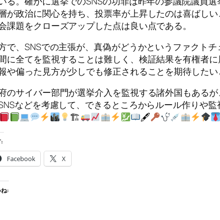
いる。確かに選挙でのSNSの功罪は昨年の参議院議員選
層が政治に関心を持ち、投票率が上昇したのは喜ばしい
会課題をクローズアップした点は良い点である。
方で、SNSでの主張が、真偽がどうかというファクト
間に全てを監視することは難しく、検証結果を有権者に
報や偏った見方が少しでも修正されることを期待したい
府のサイバー部門が選挙介入を監視する諸外国もあるが
SNSなどを考慮して、できるところからルール作りや監
🏗
🖋
:
Facebook
X
ね: