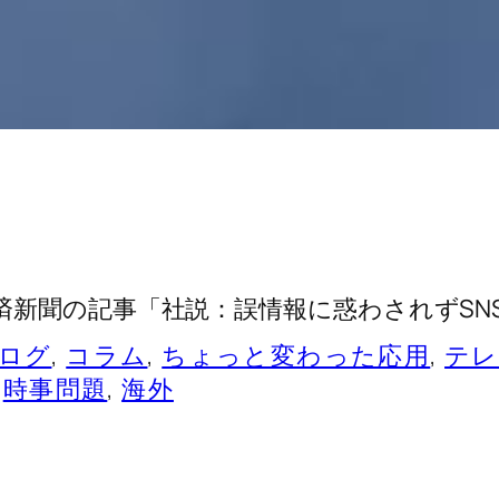
済新聞の記事「社説：誤情報に惑わされずSN
ログ
, 
コラム
, 
ちょっと変わった応用
, 
テレ
 
時事問題
, 
海外