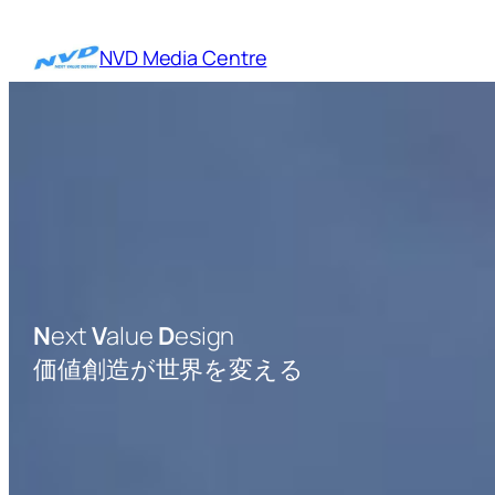
内
容
NVD Media Centre
を
ス
キ
ッ
プ
N
ext
V
alue
D
esign
価値創造が世界を変える