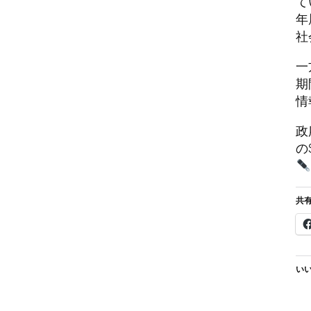
て
年
社
一
期
情
政
の
共有
いい