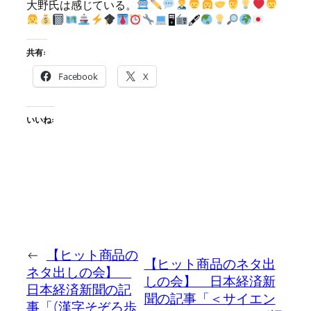
大野氏は感じている。
🖥
🖋
共有:
Facebook
X
いいね:
←
【ヒット商品の
【ヒット商品のネタ出
ネタ出しの会】
しの会】 日本経済新
日本経済新聞の記
聞の記事「＜サイエン
事「(漢字そぞろ歩