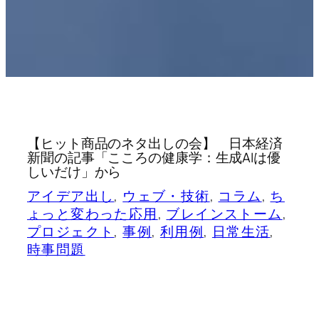
【ヒット商品のネタ出しの会】 日本経済
新聞の記事「こころの健康学：生成AIは優
しいだけ」から
アイデア出し
, 
ウェブ・技術
, 
コラム
, 
ち
ょっと変わった応用
, 
ブレインストーム
, 
プロジェクト
, 
事例
, 
利用例
, 
日常生活
, 
時事問題