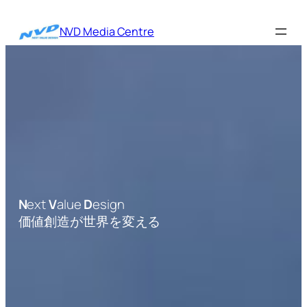
内
容
NVD Media Centre
を
ス
キ
ッ
プ
N
ext
V
alue
D
esign
価値創造が世界を変える