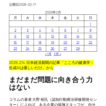
公開日
2026-02-17
2026年2月
月
火
水
木
金
土
日
1
2
3
4
5
6
7
8
9
10
11
12
13
14
15
16
17
18
19
20
21
22
23
24
25
26
27
28
« 1月
3月 »
2026.2.14 日本経済新聞の記事「こころの健康学：
生成AIは優しいだけ」
から
まだまだ問題に向き合う力
はない
コラムの著者 大野 裕氏（認知行動療法研修開発セン
ター）によれば、ある企業の保険スタッフが、自分