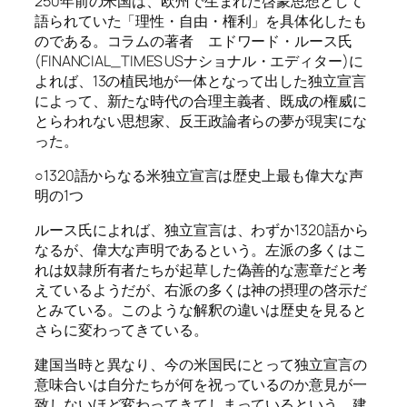
250年前の米国は、欧州で生まれた啓蒙思想として
語られていた「理性・自由・権利」を具体化したも
のである。コラムの著者 エドワード・ルース氏
(FINANCIAL_TIMES USナショナル・エディター
)に
よれば、13の植民地が一体となって出した独立宣言
によって、新たな時代の合理主義者、既成の権威に
とらわれない思想家、反王政論者らの夢が現実にな
った。
○1320語からなる米独立宣言は歴史上最も偉大な声
明の1つ
ルース氏によれば、独立宣言は、わずか1320語から
なるが、偉大な声明であるという。左派の多くはこ
れは奴隷所有者たちが起草した偽善的な憲章だと考
えているようだが、右派の多くは神の摂理の啓示だ
とみている。このような解釈の違いは歴史を見ると
さらに変わってきている。
建国当時と異なり、今の米国民にとって独立宣言の
意味合いは自分たちが何を祝っているのか意見が一
致しないほど変わってきてしまっているという。建