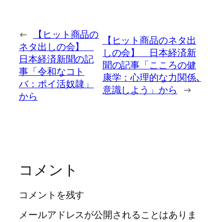
←
【ヒット商品の
【ヒット商品のネタ出
ネタ出しの会】
しの会】 日本経済新
日本経済新聞の記
聞の記事「こころの健
事「令和なコト
康学：心理的な力関係､
バ：ポイ活奴隷」
意識しよう」から
→
から
コメント
コメントを残す
メールアドレスが公開されることはありま