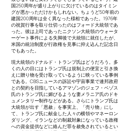
国250周年が盛り上がりに欠けているのはタイミン
グが悪かっただけかもしれない。ちょうど50年前の
建国200周年は全く異なった様相であった。1976年
の祝賀行事を取り仕切ったのはフォード大統領であ
った。彼は上司であったニクソン大統領のウォータ
ーゲート事件による失脚後で大統領に就任したが、
米国の統治制度が行政権を見事に抑え込んだ記念日
でもあった。
現大統領のドナルド・トランプ氏はどうだろう。多
くの人の目にはトランプ氏は規制上の便宜と引き換
えに贈り物を受け取っているように映っている事例
である。CBSニュースの訴訟や宇宙事業で連邦政府
との契約を目指しているアマゾンのジェフ・ベゾス
氏のトランプ氏に媚びるような妻メラニア氏のドキ
ュメンタリー制作などがある。さらにトランプ氏は
大統領が出す「恩赦」を事実上、「売り物」にし
て、トランプ氏に献金した人々の横領やマネーロン
ダリング、イランなどの制裁対象になっている政権
への資金提供などに絡んだ罪を赦免されているとい