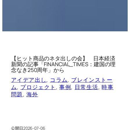
【ヒット商品のネタ出しの会】 日本経済
新聞の記事「FINANCIAL_TIMES：建国の理
念なき250周年」から
アイデア出し
, 
コラム
, 
ブレインストー
ム
, 
プロジェクト
, 
事例
, 
日常生活
, 
時事
問題
, 
海外
公開日
2026-07-06