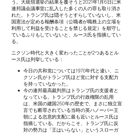
う。大統領選挙の結果を覆そうと2021年1月6日に米
連邦議会議事堂に乱入した多くの人の罪も取り消さ
れた。トランプ氏は隠そうとすらしていないし、米
国憲法が定める報酬条項（公職者が職務上の立場を
利用して利益を受けることを禁じる規定）を順守し
ているふりもしていないと、
ルース氏を指摘してい
る。
ニクソン時代と大きく変わったことが2つあると
ル
ース氏は列挙している：
今日の共和党については1970年代と違い、ニ
クソン氏がトランプ氏ほど党に対する支配力
を持っていなかった。
今の連邦最高裁判所はトランプ氏の支援者と
なっている。トランプ氏の行政権限の乱用
は、米国の建国250年の歴史で、まさに独立宣
言でも断罪されている当時の英ハノーバー王
朝による恣意的支配に最も近いと
ルース氏は
指摘している。だからこそ、トランプ氏に反
対の勢力は「王はいらない」というスローガ