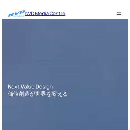
内
容
NVD Media Centre
を
ス
キ
ッ
プ
N
ext
V
alue
D
esign
価値創造が世界を変える