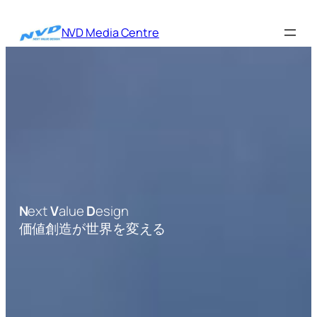
内
容
NVD Media Centre
を
ス
キ
ッ
プ
N
ext
V
alue
D
esign
価値創造が世界を変える