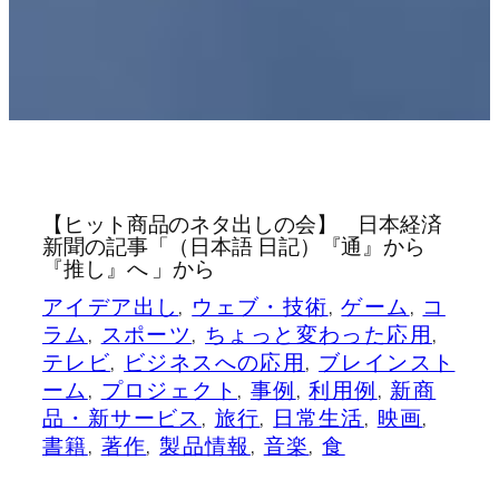
【ヒット商品のネタ出しの会】 日本経済
新聞の記事「（日本語 日記）『通』から
『推し』へ 」から
アイデア出し
, 
ウェブ・技術
, 
ゲーム
, 
コ
ラム
, 
スポーツ
, 
ちょっと変わった応用
, 
テレビ
, 
ビジネスへの応用
, 
ブレインスト
ーム
, 
プロジェクト
, 
事例
, 
利用例
, 
新商
品・新サービス
, 
旅行
, 
日常生活
, 
映画
, 
書籍
, 
著作
, 
製品情報
, 
音楽
, 
食