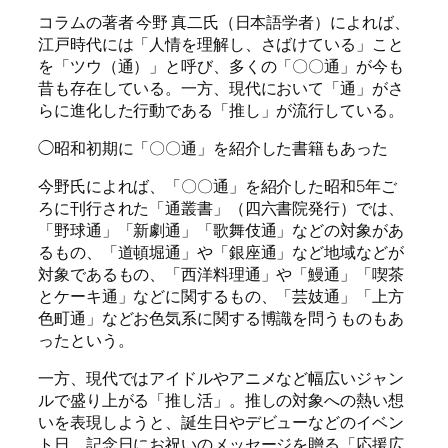
コラムの著者 今野 真二氏（日本語学者）によれば、
江戸時代には「人情を理解し、さばけている」こと
を「ツウ（通）」と呼び、多くの「〇〇通」が今も
昔も存在している。一方、現代において「通」がさ
らに進化した行動である「推し」が流行している。
◯昭和初期に「〇〇通」を紹介した書籍もあった
今野氏によれば、「〇〇通」を紹介した昭和5年ご
ろに刊行された「通叢書」（四六書院発行）では、
「野球通」「新劇通」「歌舞伎通」などの対象があ
るもの、「道頓堀通」や「銀座通」など地域などが
対象であるもの、「西洋料理通」や「鰻通」「喫茶
とケーキ通」などに関するもの、「芸妓通」「上方
色町通」などお色気系に関する博識を問うものもあ
ったという。
一方、現代ではアイドルやアニメなど幅広いジャン
ルで盛り上がる「推し活」。推しの対象への熱い想
いを表現しようと、誕生日やデビューなどのイベン
ト日、記念日にお祝いのメッセージを贈る「応援広