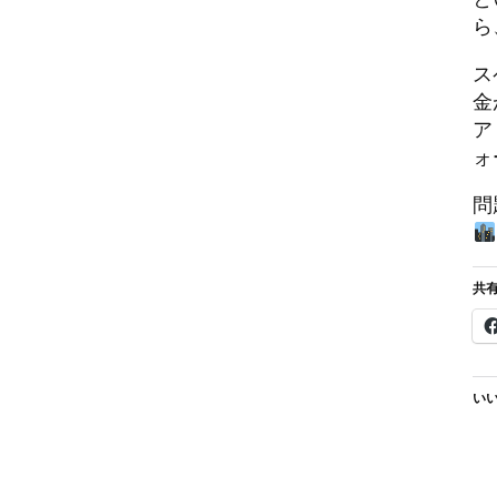
ら
ス
金
ア
ォ
問
共有
いい