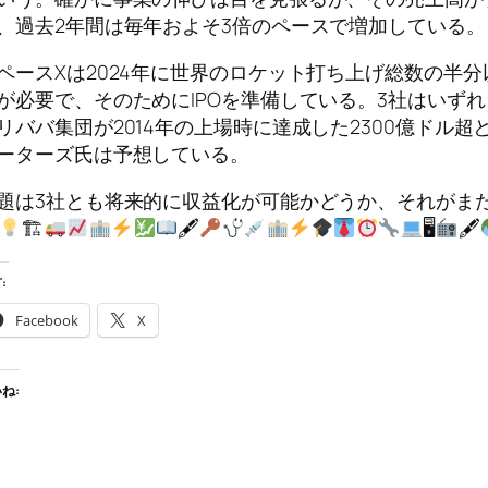
、過去2年間は毎年およそ3倍のペースで増加している。
ペースXは2024年に世界のロケット打ち上げ総数の半
が必要で、そのためにIPOを準備している。3社はいずれ
リババ集団が2014年の上場時に達成した2300億ドル
ーターズ氏は予想している。
題は3社とも将来的に収益化が可能かどうか、それがま
🏗
🖋
🖥
🖋
:
Facebook
X
ね: