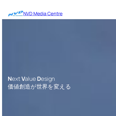
内
容
NVD Media Centre
を
ス
キ
ッ
プ
N
ext
V
alue
D
esign
価値創造が世界を変える