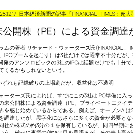
025.12.17 日本経済新聞の記事「FINANCIAL_TIMES：
未公開株（PE）による資金調達
ラムの著者 リチャード・ウォーターズ氏
(FINANCIA
、IPOブームを起こすには3社だけでは通常不十分だが、宇
I開発のアンソロピックの3社のIPOは話題だけでも十分
てくるかもしれないという。
いずれも記録破りの上場劇だが、収益化は不透明
ォーターズ氏によれば、すでにこの3社はIPO準備に
の未公開株による資金調達（PE、プライベートエクイ
界を感じ始めているからである。例えば、オープンAIは20
を調達したが、黒字化にはさらに多くの資金が必要とな
同社の株式の約3分の１を保有しているが、同四半期にお
いう。確かに事業の伸びは目を見張るが、その売上高が