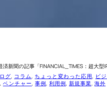
聞の記事「FINANCIAL_TIMES：超大型
ログ
, 
コラム
, 
ちょっと変わった応用
, 
ビジ
, 
ベンチャー
, 
事例
, 
利用例
, 
新規事業
, 
海外