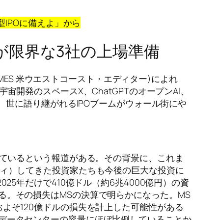
超大型IPOに備えよ」
から
が限界な3社の上場準備
L_TIMES 米ウエストコースト・エディター
)によれ
宙開発のスペースX、ChatGPTのオープンAI、
で、世に語り継がれるIPOブームがウォール街にや
入っているという報道がある。その背景に、これま
ティ）してきた投資家たちも今後の巨大な投資に
25年だけで410億ドル（約6兆4000億円）の資
る。その損失はMSの決算で明らかになった。MS
よそ120億ドルの損失を計上した可能性がある
データセンターの容量にほぼ比例していることか