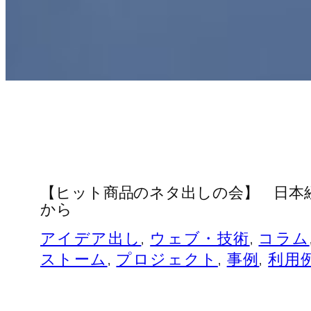
【ヒット商品のネタ出しの会】 日本経
から
アイデア出し
, 
ウェブ・技術
, 
コラム
ストーム
, 
プロジェクト
, 
事例
, 
利用