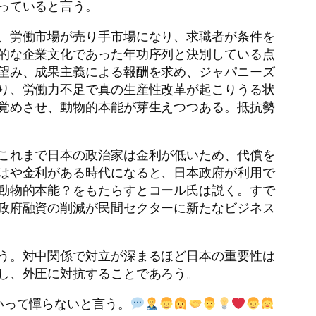
っていると言う。
、労働市場が売り手市場になり、求職者が条件を
的な企業文化であった年功序列と決別している点
望み、成果主義による報酬を求め、ジャパニーズ
り、労働力不足で真の生産性改革が起こりうる状
覚めさせ、動物的本能が芽生えつつある。抵抗勢
これまで日本の政治家は金利が低いため、代償を
はや金利がある時代になると、日本政府が利用で
動物的本能？をもたらすとコール氏は説く。すで
政府融資の削減が民間セクターに新たなビジネス
う。対中関係で対立が深まるほど日本の重要性は
し、外圧に対抗することであろう。
いって憚らないと言う。