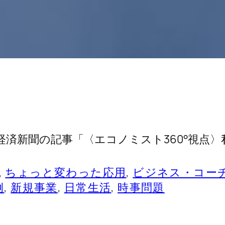
済新聞の記事「〈エコノミスト360°視点
, 
ちょっと変わった応用
, 
ビジネス・コー
例
, 
新規事業
, 
日常生活
, 
時事問題