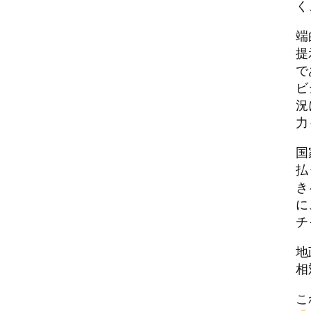
く
端
提
で
ビ
況
力
国
払
き
に
チ
地
相
こ