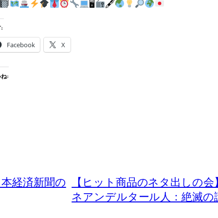
🖥
🖋
:
Facebook
X
ね:
日本経済新聞の
【ヒット商品のネタ出しの会
ネアンデルタール人：絶滅の