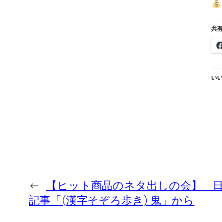
共有
いい
←
【ヒット商品のネタ出しの会】 
記事「(漢字そぞろ歩き) 鬼」から