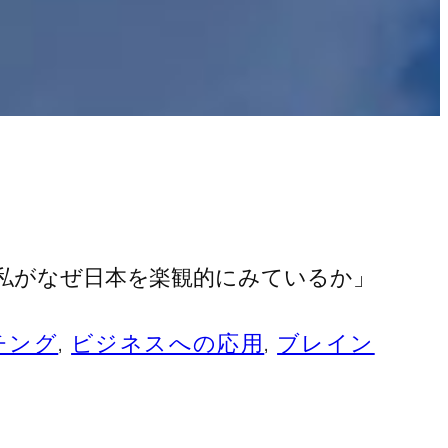
〉私がなぜ日本を楽観的にみているか」
チング
, 
ビジネスへの応用
, 
ブレイン