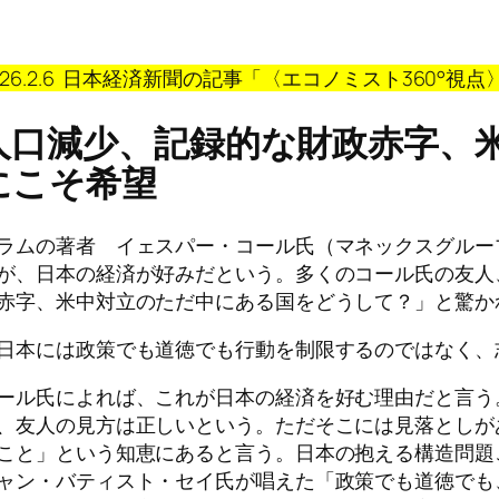
026.2.6 日本経済新聞の記事「〈エコノミスト360°
人口減少、記録的な財政赤字、
にこそ希望
ラムの著者 イェスパー・コール氏（マネックスグルー
が、日本の経済が好みだという。多くのコール氏の友人
赤字、米中対立のただ中にある国をどうして？」と驚か
日本には政策でも道徳でも行動を制限するのではなく、
ール氏によれば、これが日本の経済を好む理由だと言う
、友人の見方は正しいという。ただそこには見落としが
こと」という知恵にあると言う。日本の抱える構造問題
ャン・バティスト・セイ氏が唱えた「政策でも道徳でも