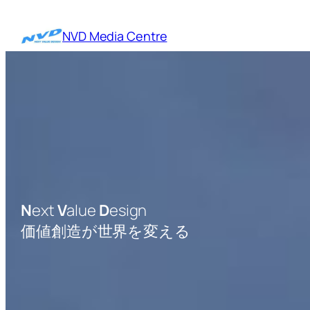
内
容
NVD Media Centre
を
ス
キ
ッ
プ
N
ext
V
alue
D
esign
価値創造が世界を変える