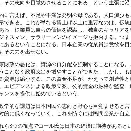
、その志向を目覚めさせることにある」という主張に沿
的に言えば、不足や不満は発明の母である。人口減少も
示できる。これが単なる賃上げ以上に重要なのは、伝統
ある。従業員は自らの価値を認識し、独自のキャリアを
ジネスマン、サラリーマンのイメージを拒否する。つま
にあるということになる。日本企業の従業員は意欲を目
もその力を出せない。
家財政の悪化は、資源の再分配を強制することになる。
うことなく政府支出を増やすことができた。しかし、も
る資源は縮小する。この資金不足が、かえって創造性と
、エビデンスによる政策立案、公的資金の厳格な監査、
ャンスを提供し始めているという。
政学的な課題は日本国民の志向と野心を目覚ませると言
対的に低くなっていく。これを防ぐには民間企業が自立
れら3つの視点でコール氏は日本の経済に期待があると