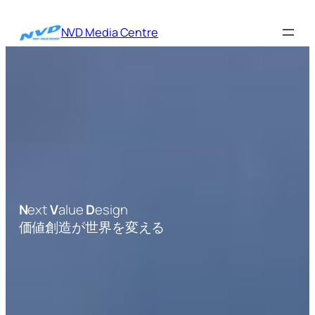
内
容
NVD Media Centre
を
ス
キ
ッ
プ
N
ext
V
alue
D
esign
価値創造が世界を変える