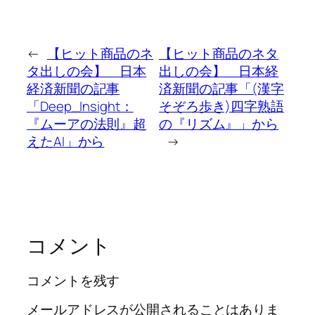
←
【ヒット商品のネ
【ヒット商品のネタ
タ出しの会】 日本
出しの会】 日本経
経済新聞の記事
済新聞の記事「(漢字
「Deep_Insight：
そぞろ歩き)四字熟語
『ムーアの法則』超
の『リズム』」から
えたAI」から
→
コメント
コメントを残す
メールアドレスが公開されることはありま