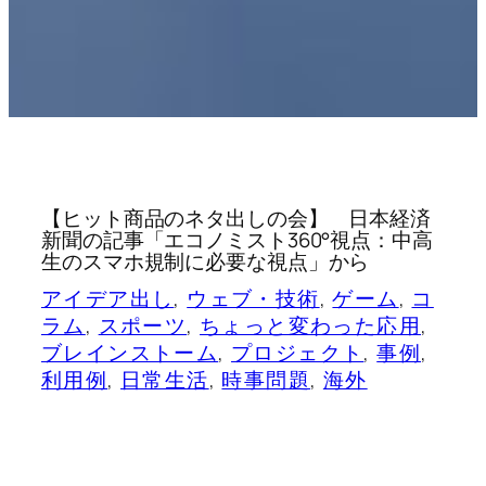
【ヒット商品のネタ出しの会】 日本経済
新聞の記事「エコノミスト360°視点：中高
生のスマホ規制に必要な視点」から
アイデア出し
, 
ウェブ・技術
, 
ゲーム
, 
コ
ラム
, 
スポーツ
, 
ちょっと変わった応用
, 
ブレインストーム
, 
プロジェクト
, 
事例
, 
利用例
, 
日常生活
, 
時事問題
, 
海外